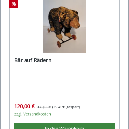
Rabatt
%
Bär auf Rädern
Verkaufspreis:
Regulärer Preis:
120,00 €
170,00 €
(29.41% gespart)
zzgl. Versandkosten
In den Warenkorb