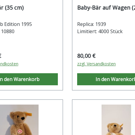
r (35 cm)
Baby
ub Edition 1995
Replica: 1939
: 10880
Limitiert: 4000 Stück
r Preis:
Regulärer Preis:
€
80,00 €
andkosten
zzgl. Versandkosten
In den Warenkorb
In den Warenkor