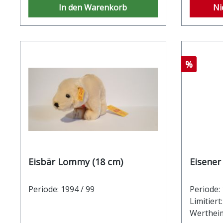
In den Warenkorb
Ni
Rabatt
%
Eisbär Lommy (18 cm)
Eisener
Periode: 1994 / 99
Periode:
Limitiert
Wertheim