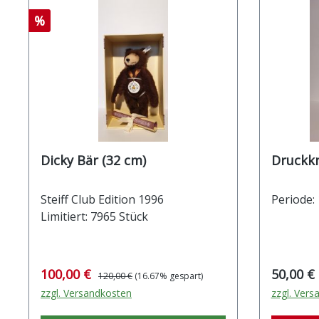
Rabatt
%
Dicky Bär (32 cm)
Steiff Club Edition 1996
Periode:
Limitiert: 7965 Stück
Verkaufspreis:
Regulärer Preis:
Reguläre
100,00 €
50,00 €
120,00 €
(16.67% gespart)
zzgl. Versandkosten
zzgl. Vers