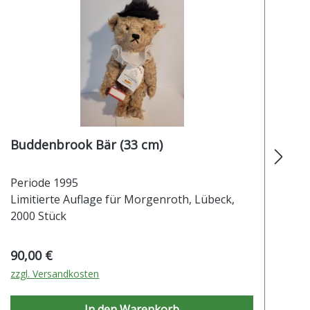
Buddenbrook Bär (33 cm)
Periode 1995
Limitierte Auflage für Morgenroth, Lübeck,
2000 Stück
Regulärer Preis:
Re
90,00 €
35
zzgl. Versandkosten
zz
In den Warenkorb