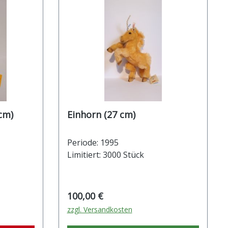
dy (17 cm)
Einhorn (27 cm)
Periode: 1995
Limitiert: 3000 Stück
Regulärer Preis:
100,00 €
zzgl. Versandkosten