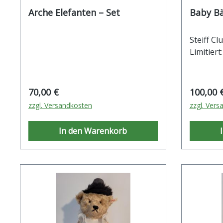
Arche Elefanten – Set
Baby Bä
Steiff Cl
Limitiert
Regulärer Preis:
Reguläre
70,00 €
100,00 
zzgl. Versandkosten
zzgl. Vers
In den Warenkorb