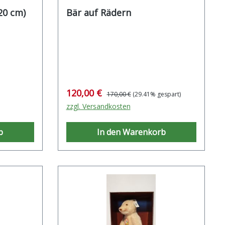
-Bär auf Wagen (20 cm)
Bär auf Rädern
Verkaufspreis:
Regulärer Preis:
120,00 €
170,00 €
(29.41% gespart)
zzgl. Versandkosten
b
In den Warenkorb