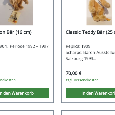
Cinnamon Bär (16 cm)
Classic Teddy Bär (25 
1904, Periode 1992 – 1997
Replica: 1909
Schärpe: Bären-Ausstell
Salzburg 1993
r Preis:
Regulärer Preis:
70,00 €
andkosten
zzgl. Versandkosten
In den Warenkorb
In den Warenkor