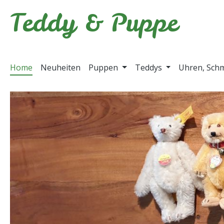
Teddy & Puppe
m Hauptinhalt springen
Zur Suche springen
Zur Hauptnavigation springen
Home
Neuheiten
Puppen
Teddys
Uhren, Sch