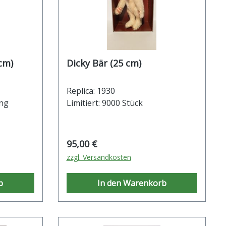
cm)
Dicky Bär (25 cm)
Replica: 1930
ung
Limitiert: 9000 Stück
Regulärer Preis:
95,00 €
zzgl. Versandkosten
b
In den Warenkorb