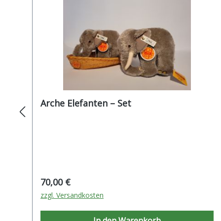
Arche Elefanten – Set
Regulärer Preis:
70,00 €
zzgl. Versandkosten
In den Warenkorb