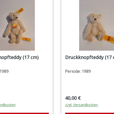
Druckknopfteddy (17 cm)
Druckknopfted
 1989
Periode: 1989
r Preis:
Regulärer Preis:
40,00 €
andkosten
zzgl. Versandkosten