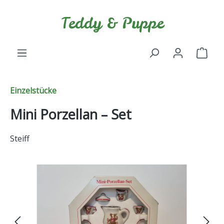
Zum Hauptinhalt springen
Teddy & Puppe
Ware
Einzelstücke
Mini Porzellan – Set
Steiff
Bildergalerie überspringen