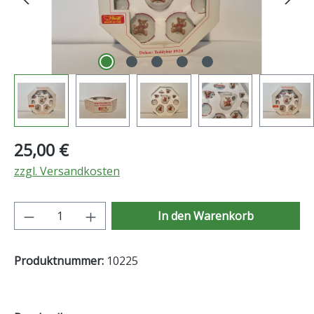
Regulärer Preis:
25,00 €
zzgl. Versandkosten
Produkt Anzahl: Gib den gewünschten Wer
In den Warenkorb
Produktnummer:
10225