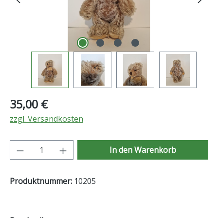
Regulärer Preis:
35,00 €
zzgl. Versandkosten
Produkt Anzahl: Gib den gewünschten Wer
In den Warenkorb
Produktnummer:
10205