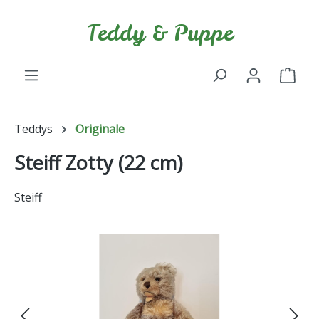
Zum Hauptinhalt springen
Teddy & Puppe
Ware
Teddys
Originale
Steiff Zotty (22 cm)
Steiff
Bildergalerie überspringen