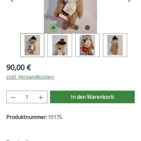
Regulärer Preis:
90,00 €
zzgl. Versandkosten
Produkt Anzahl: Gib den gewünschten Wer
In den Warenkorb
Produktnummer:
10175