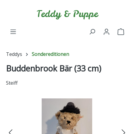
Zum Hauptinhalt springen
Teddy & Puppe
Ware
Teddys
Sondereditionen
Buddenbrook Bär (33 cm)
Steiff
Bildergalerie überspringen