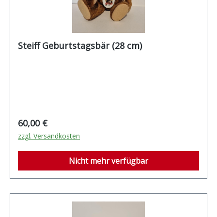
Steiff Geburtstagsbär (28 cm)
Regulärer Preis:
60,00 €
zzgl. Versandkosten
Nicht mehr verfügbar