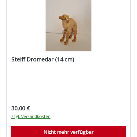
Steiff Dromedar (14 cm)
Regulärer Preis:
30,00 €
zzgl. Versandkosten
Nicht mehr verfügbar