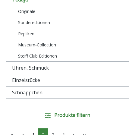
Originale
Sondereditionen
Repliken
Museum-Collection
Steiff Club Editionen
Uhren, Schmuck
Einzelstücke
Schnäppchen
Produkte filtern
Seite
Seite
Seite
Seite
1
2
3
4