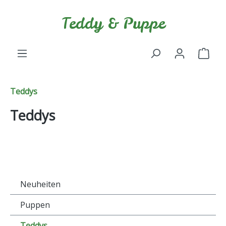
Zum Hauptinhalt springen
Teddy & Puppe
Ware
Teddys
Teddys
Neuheiten
Puppen
Teddys