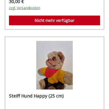
Regulärer Preis:
30,00 €
zzgl. Versandkosten
Nicht mehr verfügbar
Steiff Hund Happy (25 cm)