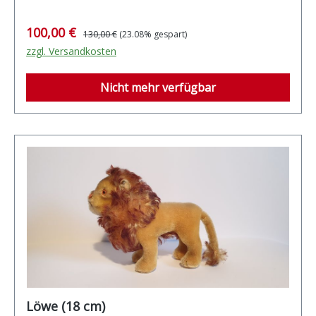
für Breuninger / Stuttgart
Verkaufspreis:
Regulärer Preis:
100,00 €
130,00 €
(23.08% gespart)
zzgl. Versandkosten
Nicht mehr verfügbar
Löwe (18 cm)