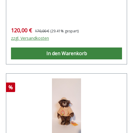
Verkaufspreis:
Regulärer Preis:
120,00 €
170,00 €
(29.41% gespart)
zzgl. Versandkosten
In den Warenkorb
Rabatt
%