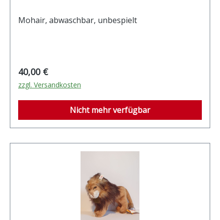
Mohair, abwaschbar, unbespielt
Regulärer Preis:
40,00 €
zzgl. Versandkosten
Nicht mehr verfügbar