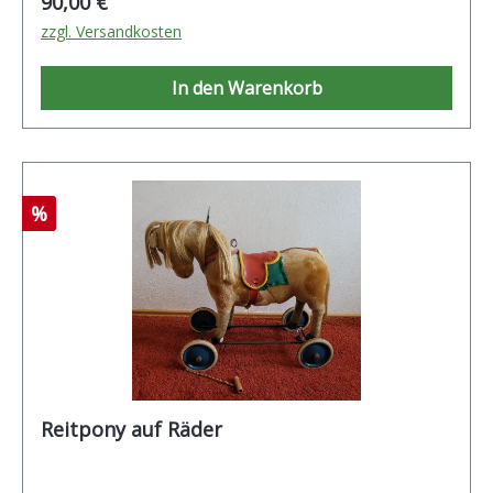
Regulärer Preis:
90,00 €
zzgl. Versandkosten
In den Warenkorb
Rabatt
%
Reitpony auf Räder