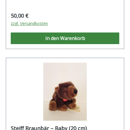
Regulärer Preis:
50,00 €
zzgl. Versandkosten
In den Warenkorb
Steiff Braunbär – Baby (20 cm)