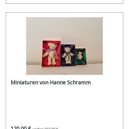
Miniaturen von Hanne Schramm
Regulärer Preis:
120,00 €