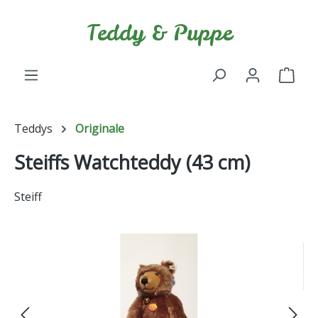
Zum Hauptinhalt springen
Teddy & Puppe
Ware
Teddys
Originale
Steiffs Watchteddy (43 cm)
Steiff
Bildergalerie überspringen