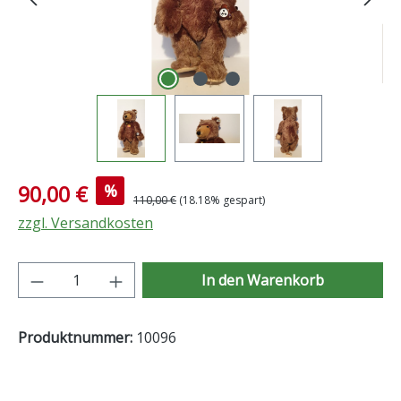
Verkaufspreis:
90,00 €
%
Regulärer Preis:
110,00 €
(18.18% gespart)
zzgl. Versandkosten
Produkt Anzahl: Gib den gewünschten Wer
In den Warenkorb
Produktnummer:
10096