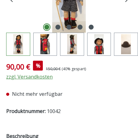
Verkaufspreis:
90,00 €
%
Regulärer Preis:
150,00 €
(40% gespart)
zzgl. Versandkosten
Nicht mehr verfügbar
Produktnummer:
10042
Beschreibung