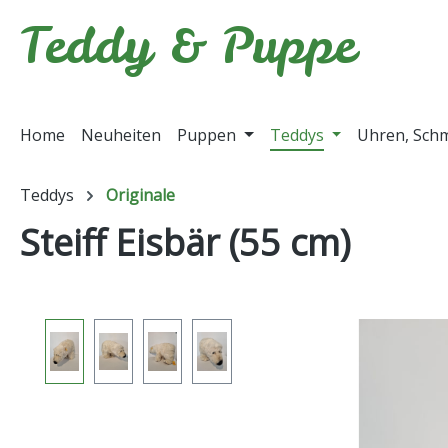
Teddy & Puppe
m Hauptinhalt springen
Zur Suche springen
Zur Hauptnavigation springen
Home
Neuheiten
Puppen
Teddys
Uhren, Sch
Teddys
Originale
Steiff Eisbär (55 cm)
Bildergalerie überspringen